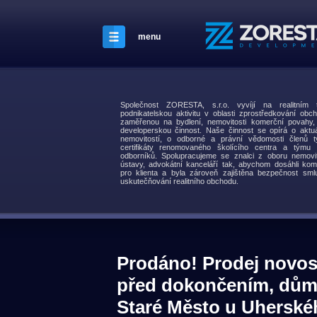
menu
Společnost ZORESTA, s.r.o. vyvíjí na realitní
podnikatelskou aktivitu v oblasti zprostředkování obch
zaměřenou na bydlení, nemovitosti komerční povahy
developerskou činnost. Naše činnost se opírá o aktuá
nemovitostí, o odborné a právní vědomosti členů t
certifikáty renomovaného školícího centra a týmu s
odborníků. Spolupracujeme se znalci z oboru nemovit
ústavy, advokátní kanceláří tak, abychom dosáhli kom
pro klienta a byla zároveň zajištěna bezpečnost smlu
uskutečňování realitního obchodu.
Prodáno! Prodej novos
před dokončením, dům 
Staré Město u Uherské