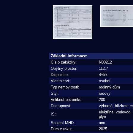
Základní informace:
Číslo zakázky:
N00212
Obytný prostor:
112,7
Dispozice:
4+kk
Vlastnictví:
osobní
Typ nemovitosti:
rodinný dům
Styl:
řadový
Velikost pozemku:
200
Dostupnost:
výborná, blízkost c
elektřina, vodovod,
IS:
plyn
Spojení MHD:
ano
Dům z roku:
2025