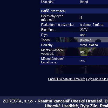
Uvolnění:
ihned
Další informace:
Počet obytných
4
místností:
Parkování na pozemku:
u domu, 2 místa
Elektřina:
230V
Plyn:
ano
Topení:
plynové
Podlahy:
vinyl, dlažba
Městský/obecní
ano
vodovod:
Městská/obecní
ano
kanalizace:
Poslat tuto nabídku emailem
|
Vytisknout tuto
ZORESTA, s.r.o. - Realitní kancelář Uheské Hradiště, B
Uherské Hradiště, Byty Zlín, Real