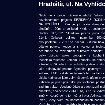
Hradiště, ul. Na Vyhlídc
Nabízíme k prodeji nízkoenergetický řadov
developerském projektu REZIDENCE RODI
NA VYHLÍDCE. Dům je již zcela dokončen
předáním. Dům o velikosti 4+kk s podlahov
plochou 112,7m2. Skladová plocha půda 19
21m2. Celková velikost pozemku 200
dvoupodlažní, v 2.NP se nachází vstupní hala,
dětské pokoje, koupelna s vanou a toalet
sestoupíte po rozměrném dubovém schodišti.
velký obývací pokoj propojený s kuchyní 
technická místnost, komoru, koupelnu se sprc
a toaletou. Skládacím schodištěm je dále přístu
jako skladovací prostor. Vytápění plynovým 
kotlem, 1.NP podlahové topení/2.NP radiátor
objekt hodnocen jako velmi úsporný, nízké prov
Zahrada je přístupná také po společné přístu
zadním traktu. Uvedené údaje a vyobrazení mají
charakter, společnost ZORESTA, s.r.o. si vyhra
změny. Koupě domu je možná i prostřednictvím
úvěru, který Vám za nadstandardních podmíne
Využijte možnosti prohlídky tohoto nového atrak